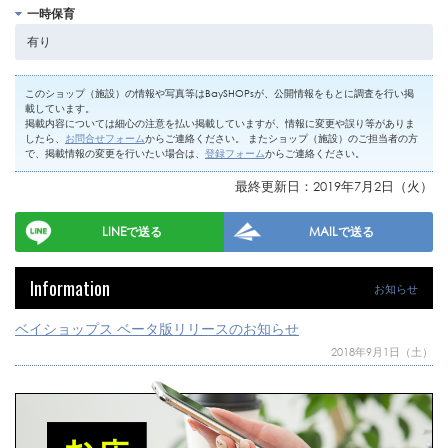
一時保育
有り
このショップ（施設）の情報や写真等はBaySHOPsが、公開情報をもとに調査を行い掲
載しています。
掲載内容については細心の注意を払い掲載していますが、情報に変更や誤り等がありま
したら、
お問合せフォーム
からご連絡ください。 またショップ（施設）のご担当者の方
で、掲載情報の変更を行いたい場合は、
登録フォーム
からご連絡ください。
最終更新日：2019年7月2日（火）
LINEで送る
MAILで送る
Information
お知らせ
ベイショップス ベータ版リリースのお知らせ
2018年9月1日（土）