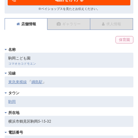
※ベイショップスを見たとお伝えください。
店舗情報
ギャラリー
求人情報
保育園
名称
駒岡こども園
コマオカコドモエン
沿線
東急東横線
「
綱島駅
」
タウン
駒岡
所在地
横浜市鶴見区駒岡5-15-32
電話番号