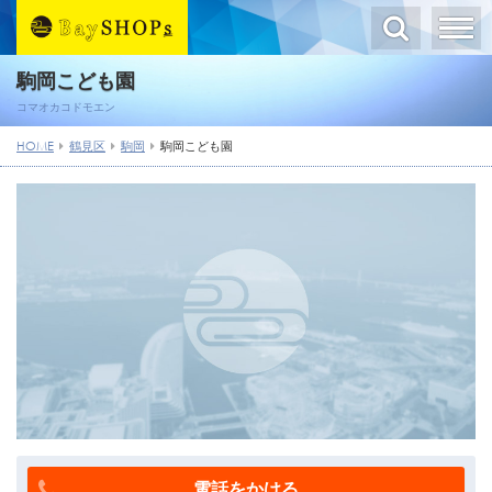
駒岡こども園
コマオカコドモエン
HOME
鶴見区
駒岡
駒岡こども園
電話をかける