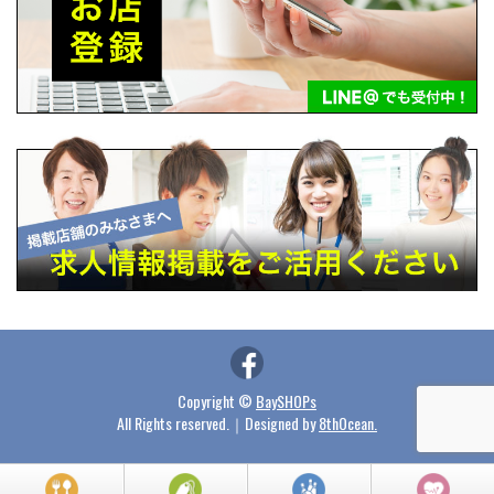
Copyright ©
BaySHOPs
All Rights reserved.｜Designed by
8thOcean.