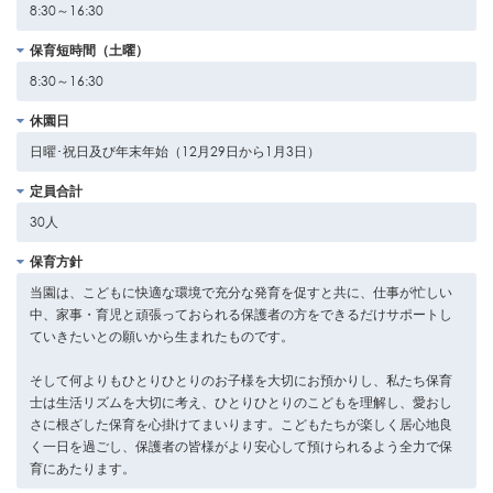
8:30～16:30
保育短時間（土曜）
8:30～16:30
休園日
日曜･祝日及び年末年始（12月29日から1月3日）
定員合計
30人
保育方針
当園は、こどもに快適な環境で充分な発育を促すと共に、仕事が忙しい
中、家事・育児と頑張っておられる保護者の方をできるだけサポートし
ていきたいとの願いから生まれたものです。
そして何よりもひとりひとりのお子様を大切にお預かりし、私たち保育
士は生活リズムを大切に考え、ひとりひとりのこどもを理解し、愛おし
さに根ざした保育を心掛けてまいります。こどもたちが楽しく居心地良
く一日を過ごし、保護者の皆様がより安心して預けられるよう全力で保
育にあたります。